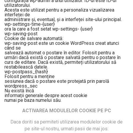
configurația wp-admin a unui utilizator. ID-ul este ID-ul
utilizatorului.
Acesta este utilizat pentru a personaliza vizualizarea
interfeței de
administrare și, eventual, și a interfeței site-ului principal.
wp-settings-time-{user}
ora la care a fost setat wp-settings- {user}
wp-saving-post
Cookie de salvare automată:
wp-saving-post este un cookie WordPress creat atunci
când se
salvează automat o postare în editor. Folosit pentru a
urmări dacă există o postare salvată pentru o postare în
curs de editare. Dacă există, permiteți utilizatorului să
restabilească datele.
wp-postpass_{hash}
Folosit pentru a menține
sesiunea dacă o postare este protejată prin parolă
wordpress_sec
Nu există încă
informații generale despre acest cookie
numai pe baza numelui său.
ACTIVAREA MODULELOR COOKIE PE PC
Daca doriti sa permiteti utilizarea modulelor cookie de
pe site-ul nostru, urmati pasii de mai jos: