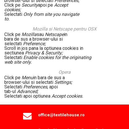
browser-ului si selectati
Preferences;
Click pe
Security
apoi pe
Accept
cookies;
Selectati
Only from site you navigate
to.
Mozilla si Netscape pentru OSX
Click pe
Mozilla
sau
Netscape
in
bara de sus a browser-ului si
selectati
Preference;
Scroll in jos pana la optiunea cookies in
sectiunea
Privacy & Security;
Selectati
Enable cookies for the originating
web site only.
Opera
Click pe
Menu
in bara de sus a
browser-ului si selectati
Settings;
Selectati
Preferences
, apoi
tab-ul
Advanced;
Selectati apoi optiunea
Accept cookies.
office@textilehouse.ro