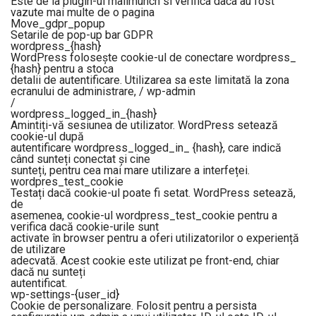
Este de la plugin-ul mailmunch si verifica daca au fost
vazute mai multe de o pagina
Move_gdpr_popup
Setarile de pop-up bar GDPR
wordpress_{hash}
WordPress folosește cookie-ul de conectare wordpress_
{hash} pentru a stoca
detalii de autentificare. Utilizarea sa este limitată la zona
ecranului de administrare, / wp-admin
/
wordpress_logged_in_{hash}
Amintiți-vă sesiunea de utilizator. WordPress setează
cookie-ul după
autentificare wordpress_logged_in_ {hash}, care indică
când sunteți conectat și cine
sunteți, pentru cea mai mare utilizare a interfeței.
wordpres_test_cookie
Testați dacă cookie-ul poate fi setat. WordPress setează,
de
asemenea, cookie-ul wordpress_test_cookie pentru a
verifica dacă cookie-urile sunt
activate în browser pentru a oferi utilizatorilor o experiență
de utilizare
adecvată. Acest cookie este utilizat pe front-end, chiar
dacă nu sunteți
autentificat.
wp-settings-{user_id}
Cookie de personalizare. Folosit pentru a persista