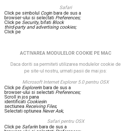
Safari
Click pe simbolul
Cog
in bara de sus a
browser-ului si selectati
Preferences;
Click pe
Security
, bifati
Block
third-party and advertising cookies;
Click pe
ACTIVAREA MODULELOR COOKIE PE MAC
Daca doriti sa permiteti utilizarea modulelor cookie de
pe site-ul nostru, urmati pasii de mai jos:
Microsoft Internet Explorer 5.0 pentru OSX
Click pe
Explorer
in bara de sus a
browser-ului si selectati
Preferences;
Scroll in jos pana
identificati
Cookies
in
sectiunea
Receiving Files
;
Selectati optiunea
Never Ask
;
Safari pentru OSX
Click pe
Safari
in bara de sus a