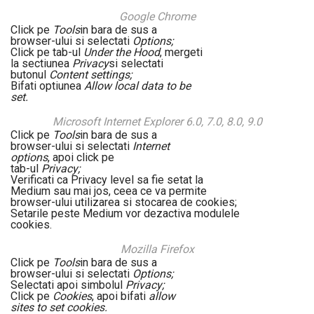
Google Chrome
Click pe
Tools
in bara de sus a
browser-ului si selectati
Options;
Click pe tab-ul
Under the Hood
, mergeti
la sectiunea
Privacy
si selectati
butonul
Content settings;
Bifati optiunea
Allow local data to be
set.
Microsoft Internet Explorer 6.0, 7.0, 8.0, 9.0
Click pe
Tools
in bara de sus a
browser-ului si selectati
Internet
options
, apoi click pe
tab-ul
Privacy;
Verificati ca Privacy level sa fie setat la
Medium sau mai jos, ceea ce va permite
browser-ului utilizarea si stocarea de cookies;
Setarile peste Medium vor dezactiva modulele
cookies.
Mozilla Firefox
Click pe
Tools
in bara de sus a
browser-ului si selectati
Options;
Selectati apoi simbolul
Privacy;
Click pe
Cookies
, apoi bifati
allow
sites to set cookies.