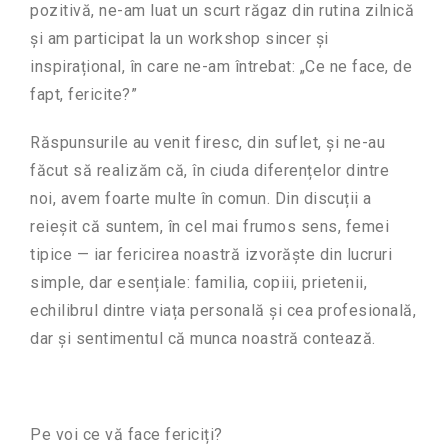
pozitivă, ne-am luat un scurt răgaz din rutina zilnică
și am participat la un workshop sincer și
inspirațional, în care ne-am întrebat: „Ce ne face, de
fapt, fericite?”
Răspunsurile au venit firesc, din suflet, și ne-au
făcut să realizăm că, în ciuda diferențelor dintre
noi, avem foarte multe în comun. Din discuții a
reieșit că suntem, în cel mai frumos sens, femei
tipice — iar fericirea noastră izvorăște din lucruri
simple, dar esențiale: familia, copiii, prietenii,
echilibrul dintre viața personală și cea profesională,
dar și sentimentul că munca noastră contează.
Pe voi ce vă face fericiți?