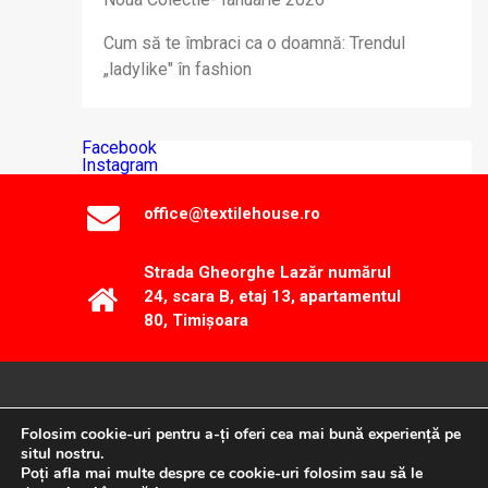
Cum să te îmbraci ca o doamnă: Trendul
„ladylike" în fashion
Facebook
Instagram
office@textilehouse.ro
Strada Gheorghe Lazăr numărul
24, scara B, etaj 13, apartamentul
80, Timișoara
Folosim cookie-uri pentru a-ți oferi cea mai bună experiență pe
© 2025 TEXTILE HOUSE SECOND HAND
situl nostru.
Poți afla mai multe despre ce cookie-uri folosim sau să le